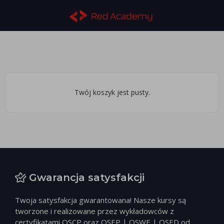
Twój koszyk jest pusty.
Gwarancja satysfakcji
Twoja satysfakcja gwarantowana! Nasze kursy są
tworzone i realizowane przez wykładowców z
certyfikatami OSCP oraz OSEP | OSWE | OSED od