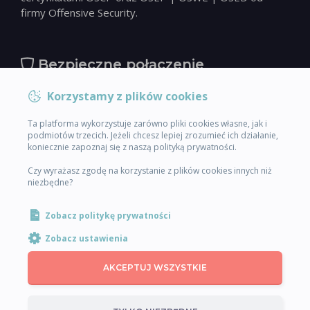
firmy Offensive Security.
Bezpieczne połączenie
Kupuj bez obaw, wiedząc, że każde Twoje połączenie z
Korzystamy z plików cookies
nami jest absolutnie bezpieczne i poufne. Twój spokój
Ta platforma wykorzystuje zarówno pliki cookies własne, jak i
jest dla nas priorytetem!
podmiotów trzecich. Jeżeli chcesz lepiej zrozumieć ich działanie,
koniecznie zapoznaj się z naszą polityką prywatności.
Czy wyrażasz zgodę na korzystanie z plików cookies innych niż
Bezpieczne płatności
niezbędne?
Zobacz politykę prywatności
Zobacz ustawienia
AKCEPTUJ WSZYSTKIE
Akademia Red Academy - Wejdź do branży cybersecurity z
prawdziwymi specjalistami